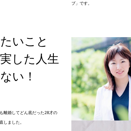
ブ」です。
りたいこと
実した人生
けない！
も離婚してどん底だった28才の
直しました。