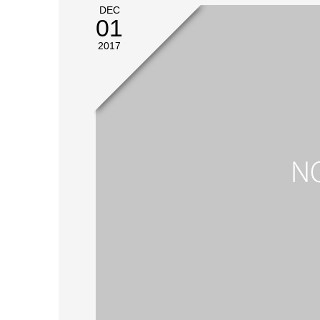
DEC
01
2017