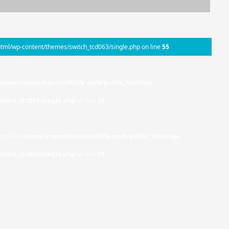
tml/wp-content/themes/switch_tcd063/single.php on line
55
">
home/imamechan/multilife.work/public_html/wp-
witch_tcd063/single.php
on line
55
 null in
/home/imamechan/multilife.work/public_html/wp-
witch_tcd063/single.php
on line
55