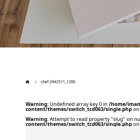
chef-2942511_1280
Warning
: Undefined array key 0 in
/home/imame
content/themes/switch_tcd063/single.php
on 
Warning
: Attempt to read property "slug" on nu
content/themes/switch_tcd063/single.php
on 