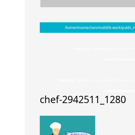
/home/imamechan/multilife.work/public_h
Warning
: Undefined array key 0 in
/
content/themes/s
Warning
: Attempt to read property "name" on
content/themes/s
chef-2942511_1280