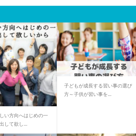
子どもが成長する習い事の選び
方～子供が習い事を...
しい方向へはじめの一
して欲し...