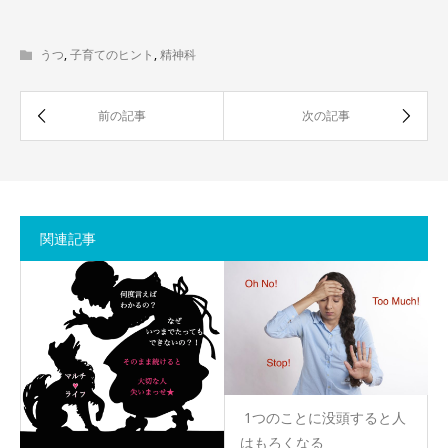
うつ
,
子育てのヒント
,
精神科
関連記事
​ 1つのことに没頭すると人
はもろくなる