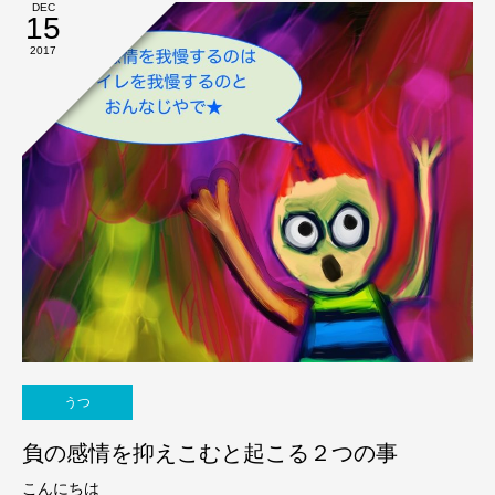
DEC
15
2017
うつ
負の感情を抑えこむと起こる２つの事
こんにちは