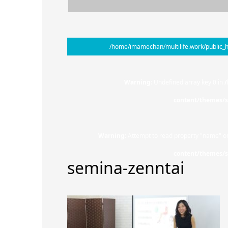
/home/imamechan/multilife.work/public_h
Warning
: Undefined array key 0 in
/
content/themes/s
Warning
: Attempt to read property "name" on
content/themes/s
semina-zenntai