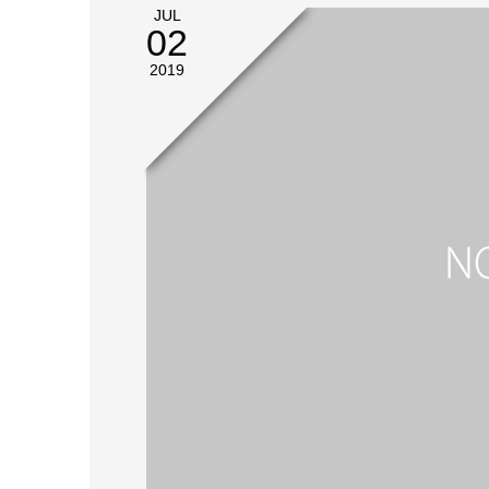
JUL
02
2019