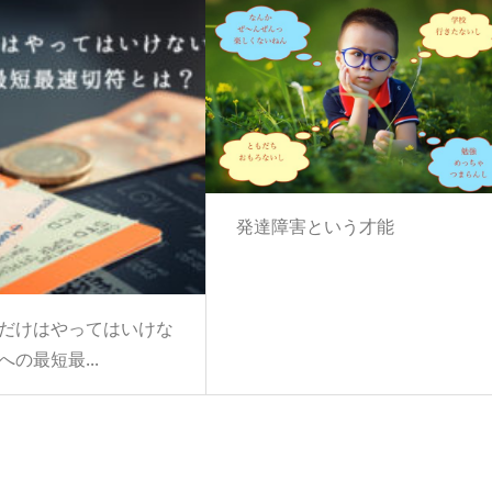
​ 発達障害という才能
だけはやってはいけな
の最短最...