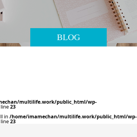
BLOG
chan/multilife.work/public_html/wp-
line
23
ll in
/home/imamechan/multilife.work/public_html/wp-
line
23