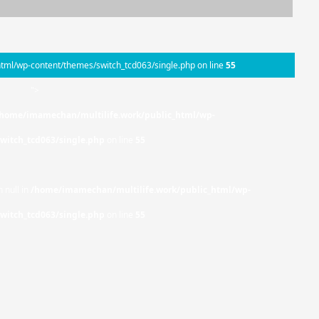
tml/wp-content/themes/switch_tcd063/single.php on line
55
">
home/imamechan/multilife.work/public_html/wp-
witch_tcd063/single.php
on line
55
 null in
/home/imamechan/multilife.work/public_html/wp-
witch_tcd063/single.php
on line
55