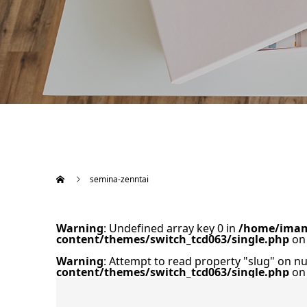
semina-zenntai
Warning
: Undefined array key 0 in
/home/imame
content/themes/switch_tcd063/single.php
on 
Warning
: Attempt to read property "slug" on nu
content/themes/switch_tcd063/single.php
on 