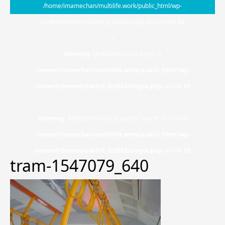
/home/imamechan/multilife.work/public_html/wp-
content/themes/switch_tcd063/single.php on line
55
">
Warning
: Undefined array key 0 in
/home/imamechan/multilife.work/public_html/wp-
content/themes/switch_tcd063/single.php
on line
55
Warning
: Attempt to read property "name" on null in
/home/imamechan/multilife.work/public_html/wp-
content/themes/switch_tcd063/single.php
on line
55
tram-1547079_640