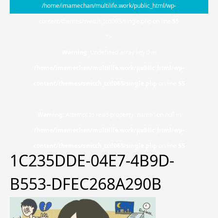
/home/imamechan/multilife.work/public_html/wp-
content/themes/switch_tcd063/single.php on line
55
">
Warning
: Undefined array key 0 in
/home/imamechan/multilife.work/public_html/wp-
content/themes/switch_tcd063/single.php
on line
55
Warning
: Attempt to read property "name" on null in
/home/imamechan/multilife.work/public_html/wp-
content/themes/switch_tcd063/single.php
on line
55
1C235DDE-04E7-4B9D-
B553-DFEC268A290B