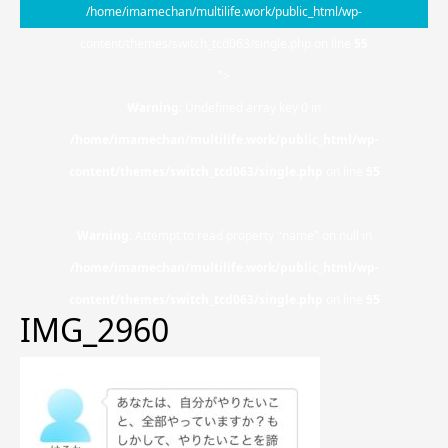
/home/imamechan/multilife.work/public_html/wp-
content/themes/switch_tcd063/single.php on line
55
">
Warning
: Undefined array key 0 in
/home/imamechan/multilife.work/public_html/wp-
content/themes/switch_tcd063/single.php
on line
55
Warning
: Attempt to read property "name" on null in
/home/imamechan/multilife.work/public_html/wp-
content/themes/switch_tcd063/single.php
on line
55
IMG_2960