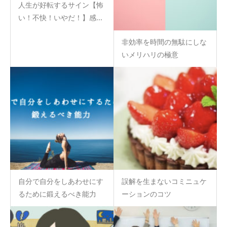
人生が好転するサイン【怖
い！不快！いやだ！】感...
非効率を時間の無駄にしな
いメリハリの極意
自分で自分をしあわせにす
誤解を生まないコミニュケ
るために鍛えるべき能力
ーションのコツ