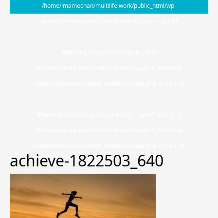
/home/imamechan/multilife.work/public_html/wp-
content/themes/switch_tcd063/single.php on line
55
">
Warning
: Undefined array key 0 in
/home/imamechan/multilife.work/public_html/wp-
content/themes/switch_tcd063/single.php
on line
55
Warning
: Attempt to read property "name" on null in
/home/imamechan/multilife.work/public_html/wp-
content/themes/switch_tcd063/single.php
on line
55
achieve-1822503_640