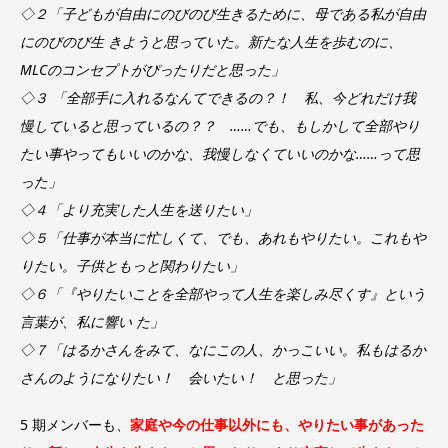
◇２「子どもが自由にのびのび生きるために、母である私が自由
にのびのび生 きようと思っていた。新たな人生を歩むのに、
MLCのコンセプトがぴったりだと思った」
◇３ 「全部手に入れるなんてできるの？！ 私、今どれだけ我
慢していると思っているの？？ ……でも、もしかして全部やり
たい事やってもいいのかな、我慢しなくていいのかな……って思
った」
◇４「より充実した人生を送りたい」
◇５「仕事が本当に忙しくて、でも、あれもやりたい。これもや
りたい。子供ともっと関わりたい」
◇６「『やりたいことを全部やって人生を楽しみ尽くす』という
言葉が、私に響い た」
◇７「はるかさんをみて、なにこの人、かっこいい。私もはるか
さんのようになりたい！ 会いたい！ と思った」
5 期メンバーも、
家庭や今の仕事以外にも、やりたい事があった