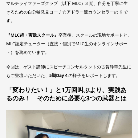
マルチライファーズクラブ（以下 MLC）3 期、自分を丁寧に生
きるための自分軸発見コーチ☆アドラー流カウンセラーの K で
す。
『MLC超・実践スクール』
卒業後、スクールの現地サポートと、
MLC認定チューター（直接・個別でMLC生のオンラインサポー
ト）を務めています。
今回は、ゲスト講師にスピーチコンサルタントの古賀静華先生に
もご登壇いただいた、
5期Day４
の様子をレポートします。
「変わりたい！」と1万回叫ぶより、実践あ
るのみ！ そのために必要な3つの武器とは