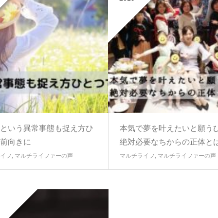
という異常事態も捉え方ひ
本気で夢を叶えたいと願う
前向きに
絶対必要なちからの正体と
イフ
,
マルチライファーの声
マルチライフ
,
マルチライファーの声