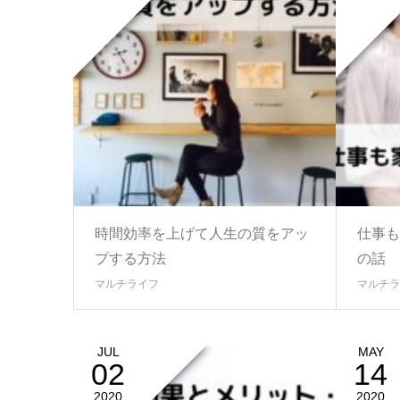
時間効率を上げて人生の質をアッ
仕事も
プする方法
の話
マルチライフ
マルチラ
JUL
MAY
02
14
2020
2020