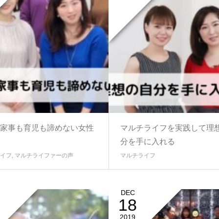
家事も育児も諦めない女性
マルチライフを実践して理
分を手に入れる
イフ
,
マルチライファーの声
マルチライフ
DEC
18
2019