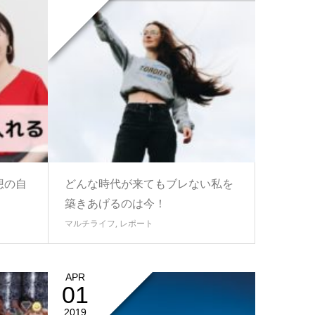
想の自
どんな時代が来てもブレない私を
築きあげるのは今！
マルチライフ
,
レポート
APR
01
2019