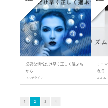
必要な情報だけ早く正しく選ぶち
ミニマ
から
通点
マルチライフ
ココロ
,
1
2
3
4