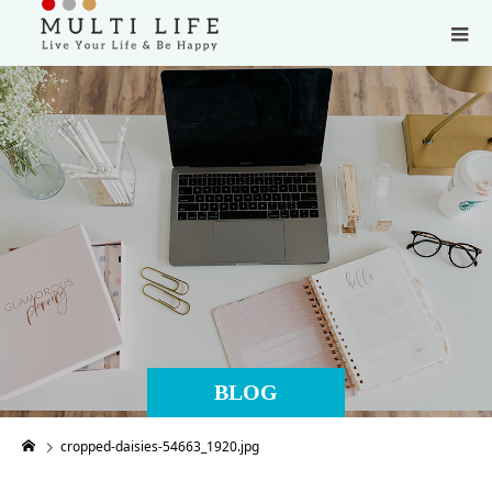
BLOG
cropped-daisies-54663_1920.jpg