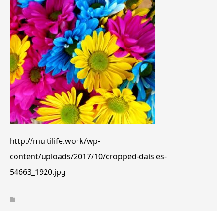
http://multilife.work/wp-
content/uploads/2017/10/cropped-daisies-
54663_1920.jpg