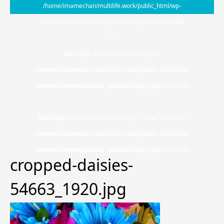
/home/imamechan/multilife.work/public_html/wp-
content/themes/switch_tcd063/single.php on line
55
">
Warning
: Undefined array key 0 in
/home/imamechan/multilife.work/public_html/wp-
content/themes/switch_tcd063/single.php
on line
55
Warning
: Attempt to read property "name" on null in
/home/imamechan/multilife.work/public_html/wp-
content/themes/switch_tcd063/single.php
on line
55
cropped-daisies-
54663_1920.jpg