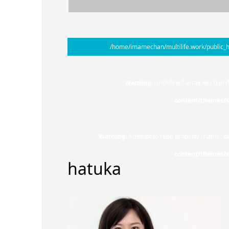
/home/imamechan/multilife.work/public_h
Warning
: Undefined array key 0 in
/
content/themes/s
Warning
: Attempt to read property "name" on
content/themes/s
hatuka