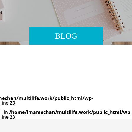
BLOG
chan/multilife.work/public_html/wp-
line
23
ll in
/home/imamechan/multilife.work/public_html/wp-
line
23