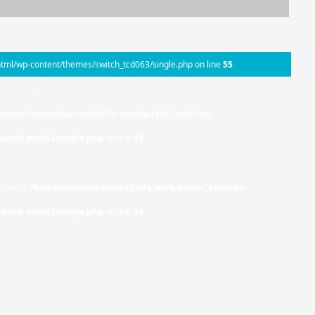
tml/wp-content/themes/switch_tcd063/single.php on line
55
">
home/imamechan/multilife.work/public_html/wp-
witch_tcd063/single.php
on line
55
 null in
/home/imamechan/multilife.work/public_html/wp-
witch_tcd063/single.php
on line
55