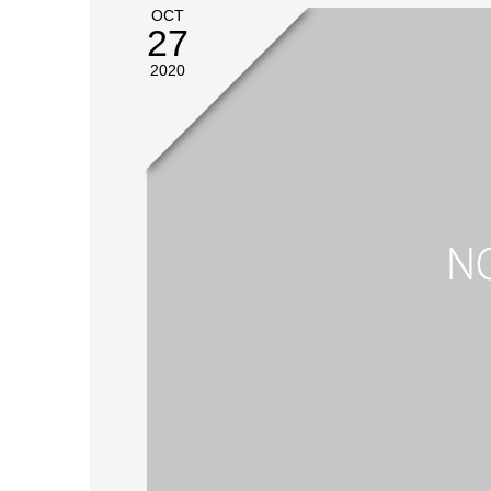
OCT
27
2020