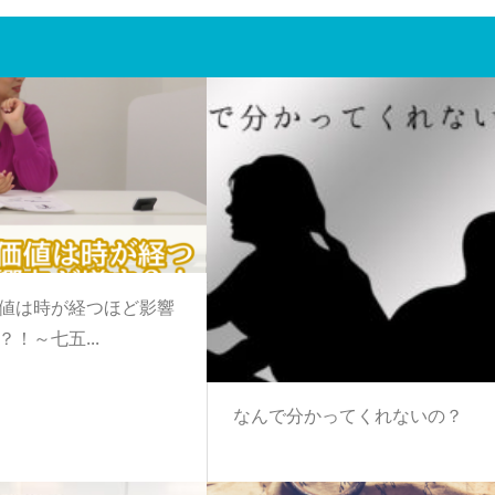
値は時が経つほど影響
！～七五...
なんで分かってくれないの？