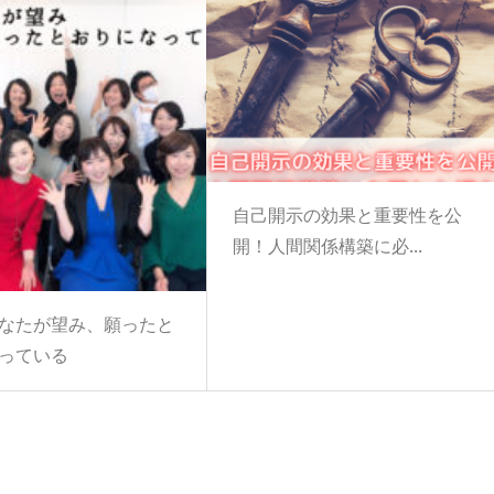
自己開示の効果と重要性を公
開！人間関係構築に必...
なたが望み、願ったと
っている