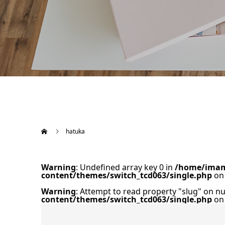
hatuka
Warning
: Undefined array key 0 in
/home/imame
content/themes/switch_tcd063/single.php
on 
Warning
: Attempt to read property "slug" on nu
content/themes/switch_tcd063/single.php
on 