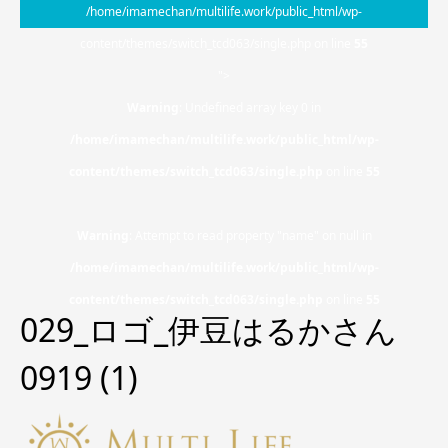
/home/imamechan/multilife.work/public_html/wp-
content/themes/switch_tcd063/single.php on line
55
">
Warning
: Undefined array key 0 in
/home/imamechan/multilife.work/public_html/wp-
content/themes/switch_tcd063/single.php
on line
55
Warning
: Attempt to read property "name" on null in
/home/imamechan/multilife.work/public_html/wp-
content/themes/switch_tcd063/single.php
on line
55
029_ロゴ_伊豆はるかさん
0919 (1)