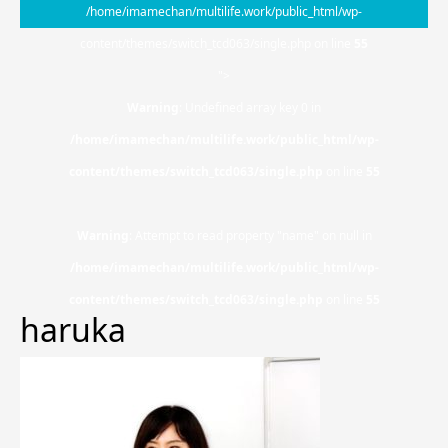
/home/imamechan/multilife.work/public_html/wp-
content/themes/switch_tcd063/single.php on line
55
">
Warning
: Undefined array key 0 in
/home/imamechan/multilife.work/public_html/wp-
content/themes/switch_tcd063/single.php
on line
55
Warning
: Attempt to read property "name" on null in
/home/imamechan/multilife.work/public_html/wp-
content/themes/switch_tcd063/single.php
on line
55
haruka