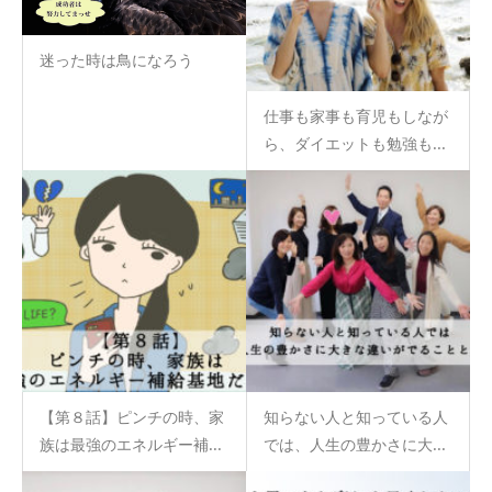
迷った時は鳥になろう
仕事も家事も育児もしなが
ら、ダイエットも勉強も...
【第８話】ピンチの時、家
知らない人と知っている人
族は最強のエネルギー補...
では、人生の豊かさに大...